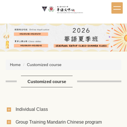
Jump
to
the
main
content
block
Home
Customized course
Customized course
Individual Class
Group Training Mandarin Chinese program