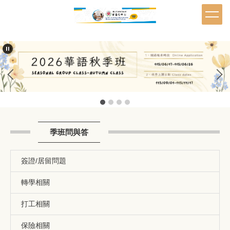
跳
到
主
要
內
容
區
季班問與答
簽證/居留問題
轉學相關
打工相關
保險相關