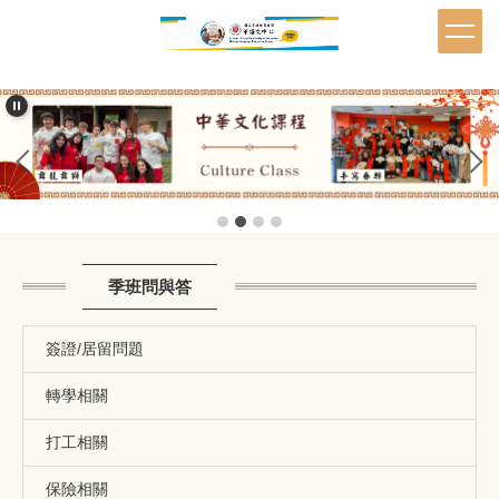
跳
到
主
要
內
容
區
季班問與答
簽證/居留問題
轉學相關
打工相關
保險相關