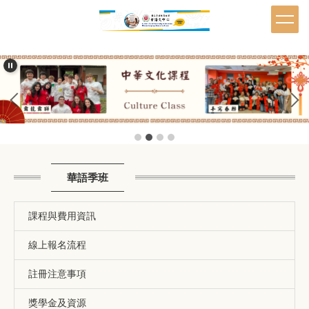
跳
到
主
要
內
容
區
華語季班
課程與費用資訊
線上報名流程
註冊注意事項
獎學金及資源