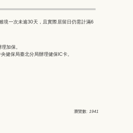
離境一次未逾
30
天，且實際居留日仍需計滿
6
辦理加保。
中央健保局臺北分局辦理健保
IC
卡。
瀏覽數:
1941