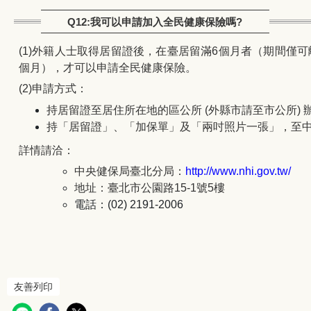
Q12:我可以申請加入全民健康保險嗎?
(1)
外籍人士取得居留證後，在臺居留滿
6
個月者（期間僅可
個月），才可以申請全民健康保險。
(2)
申請方式：
持居留證至居住所在地的區公所
(
外縣市請至市公所
)
持「居留證」、「加保單」及「兩吋照片一張」，至
詳情請洽：
中央健保局臺北分局：
http://www.nhi.gov.tw/
地址：臺北市公園路
15-1
號
5
樓
電話：
(02) 2191-2006
友善列印