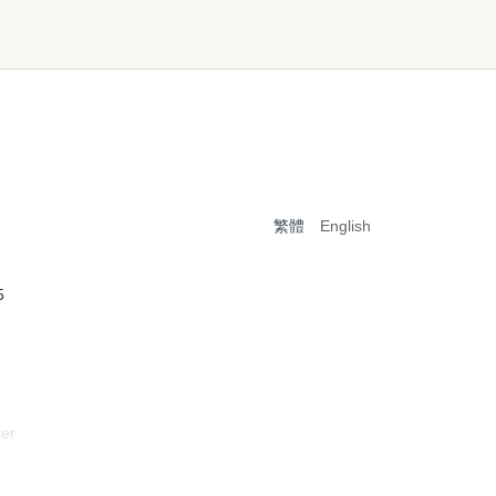
繁體
English
5
er