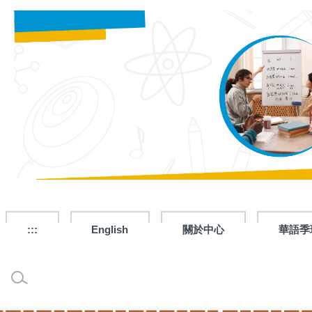
跳
到
主
要
內
容
區
:::
English
關於中心
華語季