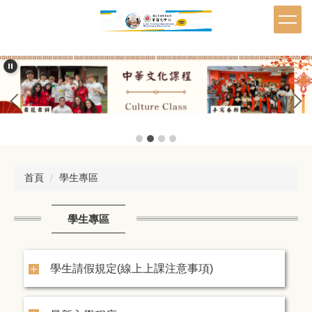
跳
到
主
要
內
容
區
首頁
學生專區
學生專區
學生請假規定(線上上課注意事項)