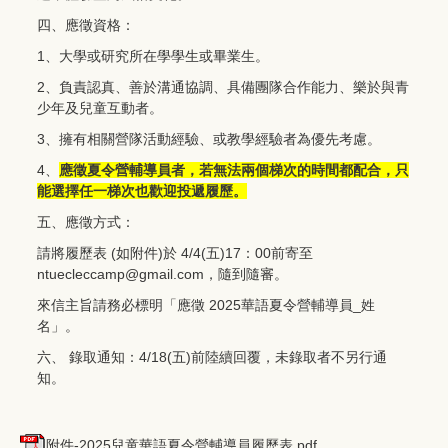
四、應徵資格：
1、大學或研究所在學學生或畢業生。
2、負責認真、善於溝通協調、具備團隊合作能力、樂於與青
少年及兒童互動者。
3、擁有相關營隊活動經驗、或教學經驗者為優先考慮。
4、
應徵夏令營輔導員者，若無法兩個梯次的時間都配合，只
能選擇任一梯次也歡迎投遞履歷。
五、應徵方式：
請將履歷表 (如附件)於 4/4(五)17：00前寄至
ntuecleccamp@gmail.com，隨到隨審。
來信主旨請務必標明「應徵 2025華語夏令營輔導員_姓
名」。
六、 錄取通知：4/18(五)前陸續回覆，未錄取者不另行通
知。
附件-2025兒童華語夏令營輔導員履歷表.pdf