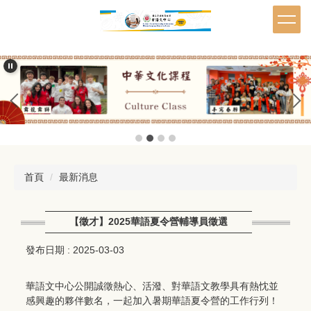
跳
到
主
要
內
容
區
首頁
最新消息
【徵才】2025華語夏令營輔導員徵選
發布日期 :
2025-03-03
華語文中心公開誠徵熱心、活潑、對華語文教學具有熱忱並
感興趣的夥伴數名，一起加入暑期華語夏令營的工作行列！