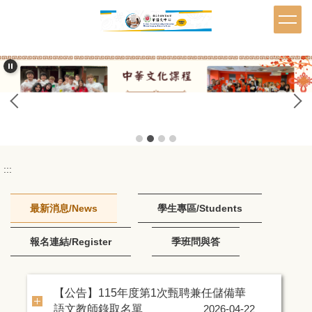
跳
到
主
要
內
容
區
:::
最新消息/News
學生專區/Students
報名連結/Register
季班問與答
【公告】115年度第1次甄聘兼任儲備華
語文教師錄取名單
2026-04-22